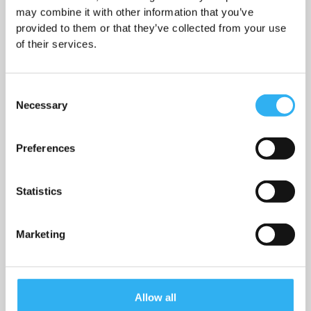
may combine it with other information that you’ve
provided to them or that they’ve collected from your use
E-Mail:
of their services.
Postnummer:
Consent
Necessary
Selection
Födelsedag på din son/dotter:
Preferences
Statistics
Marketing
Jag godkänner att SDR kan behandla mina personuppgifter som jag har uppgett i
ansökningsformuläret under 2 år
Godkänt samtycke
Allow all