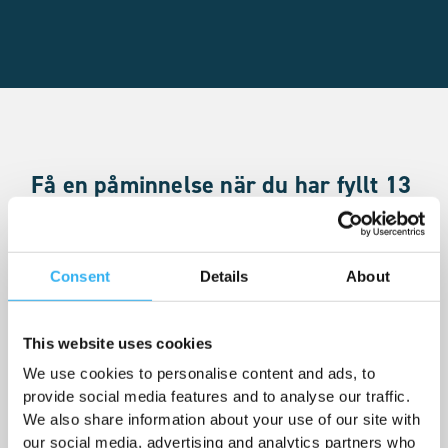
Få en påminnelse när du har fyllt 13
år
Vi har många som skickar ansökningar till oss varje dag.
Det innebär ibland att det är många som står på kö för att
Consent
Details
About
få ett ledigt distrikt. Vi vill påminna dig om att söka jobb
dagen du fyller 13 år för att ha störst chans att få just det
distriktet du vill ha. På grund av personuppgiftslagen så
This website uses cookies
registrerar vi inga uppgifter på personer under 13 år och
We use cookies to personalise content and ads, to
därför är det viktigt att någon av dina föräldrar fyller i sin
provide social media features and to analyse our traffic.
e-post adress här för att få en påminnelse.
We also share information about your use of our site with
our social media, advertising and analytics partners who