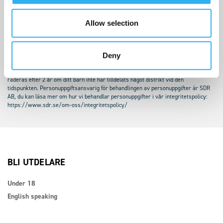
SKICKA
Allow selection
I samband med registreringen av din e-postadress behöver vi ditt samtycke för att
registrera och behandla personuppgifter om dig. Vi registrerar endast din e-
postadress, det postnummer du anger och ditt barns födelsedatum i syfte att
Deny
kunna kontakta dig när ditt barn fyllt 13 år och vi har lediga distrikt i området ni
har angett. Informationen kommer inte lämnas ut till tredje part och kommer att
raderas efter 2 år om ditt barn inte har tilldelats något distrikt vid den
tidspunkten. Personuppgiftsansvarig för behandlingen av personuppgifter är SDR
AB, du kan läsa mer om hur vi behandlar personuppgifter i vår integritetspolicy:
https://www.sdr.se/om-oss/integritetspolicy/
BLI UTDELARE
Under 18
English speaking